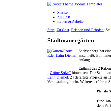
Startseite
Zu Gast
Leben & Arbeiten
Start
Zu Gast
Erleben und Erholen
Sta
Stadtmauergärten
Sachsenberg hat eine
anschließt. Ein male
entlang.
Entlang des 2 Kilome
‚‚Grüne Soße’’
hinweisen. Der Stadtmaue
Lahn Diemel
. 24 derartige Projekte an
Veranstaltungen ein. Weiteres erfahren S
Plan des 
Eine Taf
dem Park