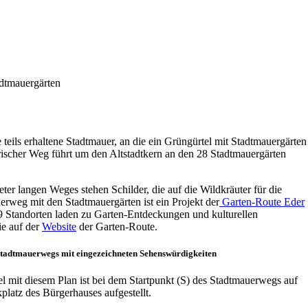
dtmauergärten
 teils erhaltene Stadtmauer, an die ein Grüngürtel mit Stadtmauergärten
rischer Weg führt um den Altstadtkern an den 28 Stadtmauergärten
ter langen Weges stehen Schilder, die auf die Wildkräuter für die
rweg mit den Stadtmauergärten ist ein Projekt der
Garten-Route Eder
 19 Standorten laden zu Garten-Entdeckungen und kulturellen
ie auf der
Website
der Garten-Route.
Stadtmauerwegs mit eingezeichneten Sehenswürdigkeiten
el mit diesem Plan ist bei dem Startpunkt (S) des Stadtmauerwegs auf
platz des Bürgerhauses aufgestellt.