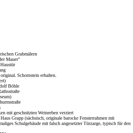
torischen Grabmälern
 der Mauer"
 Haustür
ang
original. Schornstein erhalten.
rt)
dolf Böhle
athsstraße
seum)
Thurmstraße
s
n mit geschnitzten Weinreben verziert
 Haus Grapp (sächsisch, originale barocke Fensterrahmen mit
liges Schulgebäude mit falsch angesetzter Türzarge, typisch für den