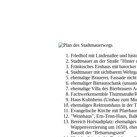
Friedhof mit Lindenallee und his
Stadtmauer an der Straße "Hinter
Fränkisches Ernhaus mit barocker
Stadtmauer mit sichtbarem Wehrg
ehemalige Brauerei, Fassade nicht 
ehemaliger Bierausschank (unsanie
ehemalige Villa des Bierbrauers A
Fachwerkensemble Thurmstraße/R
Haus Kuhnhenn (Umbau zum Mu
ehemaliges Rektoratshaus in der 
Evangelische Kirche mit Pfarrhau
"Weinhaus", Ern-Tenn-Haus, Balke
Bereich Hofstadtplatz: ehemaliges
Wappenverzierung um 1650), ehema
Baustil der "Beharrungszeit"