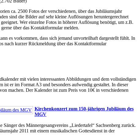
(2.702 Bilder)
gorien ca. 2500 Fotos der verschiedenen, über das Jubiläumsjahr
nden sind die Bilder auf sehr kleine Auflösungen heruntergerechnet
geeignet. Wer einzelne Fotos in höherer Auflösung benötigt, um z.B.
 gerne über das Kontaktformular melden.
nn es vorkommen, dass sich jemand unvorteilhaft dargestellt fühlt. In
tos nach kurzer Rückmeldung über das Kontaktformular
dkalender mit vielen interessanten Abbildungen und dem vollständigen
ist er im Format A3 und besonders aufwendig gestaltet. In dieser
davon machen. Der Kalender ist zum Preis von 10€ in verschiedenen
Kirchenkonzert zum 150-jährigen Jubiläum des
MGV
ie Sänger des Männergesangvereins „Liedertafel“ Sachsenberg zurück.
läumsjahr 2011 mit einem musikalischen Gottesdienst in der