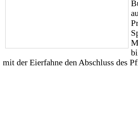
B
au
P
S
M
bi
mit der Eierfahne den Abschluss des P